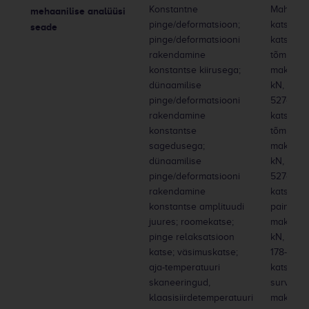
Konstantne
Mahulist
mehaanilise analüüsi
pinge/deformatsioon;
katseke
seade
pinge/deformatsiooni
katsetam
rakendamine
tõmberež
konstantse kiirusega;
maksimaa
dünaamilise
kN, kats
pinge/deformatsiooni
527-ga ü
rakendamine
katsetus
konstantse
tõmberež
sagedusega;
maksimaa
dünaamilise
kN, kats
pinge/deformatsiooni
527-ga ü
rakendamine
katsetam
konstantse amplituudi
painderež
juures; roomekatse;
maksimaa
pinge relaksatsioon
kN, kats
katse; väsimuskatse;
178-ga üh
aja-temperatuuri
katsetam
skaneeringud,
survereži
klaasisiirdetemperatuuri
maksimaa