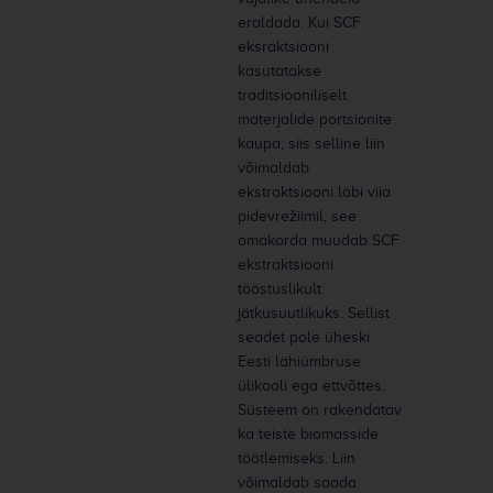
eraldada. Kui SCF
eksraktsiooni
kasutatakse
traditsiooniliselt
materjalide portsionite
kaupa, siis selline liin
võimaldab
ekstraktsiooni läbi viia
pidevrežiimil, see
omakorda muudab SCF
ekstraktsiooni
tööstuslikult
jätkusuutlikuks. Sellist
seadet pole üheski
Eesti lähiümbruse
ülikooli ega ettvõttes.
Süsteem on rakendatav
ka teiste biomasside
töötlemiseks. Liin
võimaldab saada