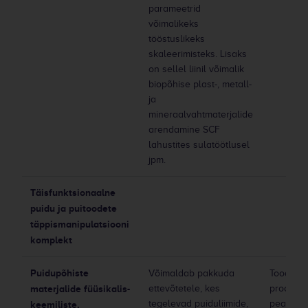
parameetrid
võimalikeks
tööstuslikeks
skaleerimisteks. Lisaks
on sellel liinil võimalik
biopõhise plast-, metall-
ja
mineraalvahtmaterjalide
arendamine SCF
lahustites sulatöötlusel
jpm.
Täisfunktsionaalne
puidu ja puitoodete
täppismanipulatsiooni
komplekt
Puidupõhiste
Võimaldab pakkuda
Toodetel
materjalide füüsikalis-
ettevõtetele, kes
proovidel
tegelevad puiduliimide,
peavad o
keemiliste,