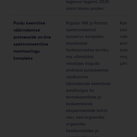
tegevusi tegema 2026
aasta teises pooles
Puidu keemilise
Rajatav NIR ja Raman
Kokkulep
väärindamise
spektromeetrial
soovijag
baseeruv kompleks
rakenda
protsesside on-line
moodustab
erinevaid
spektromeetrilise
funktsionaalse terviku,
instrume
monitooringu
mis võimaldab
ning kval
kompleks
reaalajas koguda
juhtimis
andmeid puidukeemia
valdkonnas
läbiviidavate keemiliste
(sealhulgas ka
termokeemiliste ja
biokeemiliste)
eksperimentide kohta
vesi, vesi-orgaanika,
orgaanika
keskkondades ja