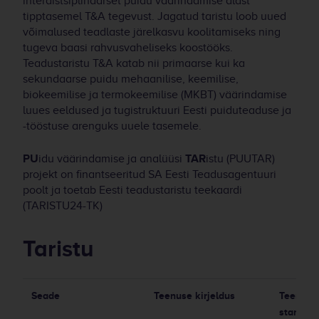
interdistsiplinaarset puidu väärindamise alast
tipptasemel T&A tegevust. Jagatud taristu loob uued
võimalused teadlaste järelkasvu koolitamiseks ning
tugeva baasi rahvusvaheliseks koostööks.
Teadustaristu T&A katab nii primaarse kui ka
sekundaarse puidu mehaanilise, keemilise,
biokeemilise ja termokeemilise (MKBT) väärindamise
luues eeldused ja tugistruktuuri Eesti puiduteaduse ja
-tööstuse arenguks uuele tasemele.
PU
idu väärindamise ja analüüsi
TAR
istu (PUUTAR)
projekt on finantseeritud SA Eesti Teadusagentuuri
poolt ja toetab Eesti teadustaristu teekaardi
(TARISTU24-TK)
Taristu
Seade
Teenuse kirjeldus
Teenuse
standard