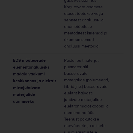
gaasikeskkonnas.
Kogutavate andmete
alusel töötakse välja
senistest analüüsi- ja
andmetöötluse
meetoditest kiiremad ja
ökonoomsemad
analüüsi meetodid.
EDS mõõteseade
Puidu, puitmaterjali,
elementanalüüsiks
puitmaterjalil
baseeruvate
madala vaakumi
materjalide (polümeerid,
keskkonnas ja elektrit
fiibrid jne.) baseeruvate
mittejuhtivate
elektrit halvasti
materjalide
juhtivate materjalide
uurimiseks
elektronmikroskoopia ja
elementanalüüs.
Teenust pakutakse
ettevõtetele ja teistele
uurimisasutustele,