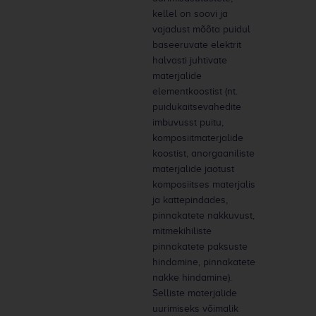
kellel on soovi ja
vajadust mõõta puidul
baseeruvate elektrit
halvasti juhtivate
materjalide
elementkoostist (nt.
puidukaitsevahedite
imbuvusst puitu,
komposiitmaterjalide
koostist, anorgaaniliste
materjalide jaotust
komposiitses materjalis
ja kattepindades,
pinnakatete nakkuvust,
mitmekihiliste
pinnakatete paksuste
hindamine, pinnakatete
nakke hindamine).
Selliste materjalide
uurimiseks võimalik