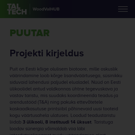
PUUTAR
Projekti kirjeldus
Puit on Eesti kõige olulisem biotoore, mille oskuslik
väärindamine loob kõrge lisandväärtusega, süsinikku
siduvaid lahendusi paljudel elualadel. Nüüd on Eesti
ülikoolidel antud valdkonnas ühtne tegevuskava ja
vastav taristu, mis suudaks koordineerida teadus-ja
arendustööd (T&A) ning pakuks ettevõtetele
kaskaadkasutuse printsiibil põhinevaid uusi tooteid
kogu väärtusahela ulatuses. Loodud teadustaristu
liidab
3 ülikooli, 8 instituudi 14 üksust
. Taristuga
loodav sünergia võimaldab viia läbi