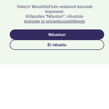
Kontakt
Taltech WoodValHubi veebisait kasutab
Viktoria Gudkova
küpsiseid.
+372 56260175
Klõpsates "Nõustun", nõustute
woodval@taltech.ee
küpsiste ja privaatsuspoliitikaga
Fookustippkeskus
Kompetentsid
Nõustun
Taristu
Ei nõustu
Koostöö
Sündmused ja meedia
Projektid
Publikatsioonid
Privaatsuspoliitika
Jälgi meid