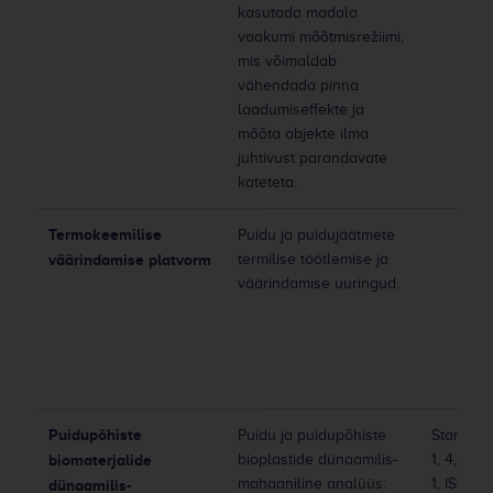
kasutada madala
vaakumi mõõtmisrežiimi,
mis võimaldab
vähendada pinna
laadumiseffekte ja
mõõta objekte ilma
juhtivust parandavate
kateteta.
Termokeemilise
Puidu ja puidujäätmete
väärindamise platvorm
termilise töötlemise ja
väärindamise uuringud.
Puidupõhiste
Puidu ja puidupõhiste
Standard
biomaterjalide
bioplastide dünaamilis-
1, 4, 5, 1
mahaaniline analüüs:
1, ISO 13
dünaamilis-