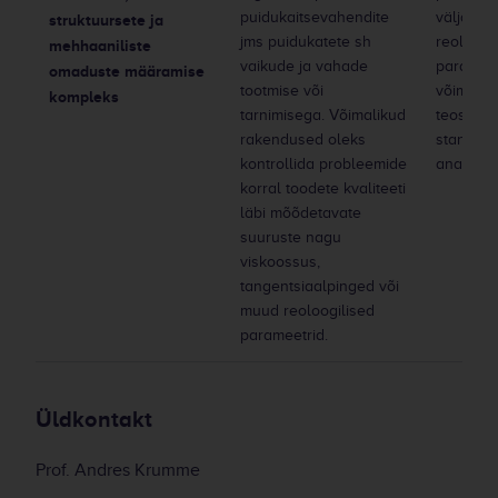
puidukaitsevahendite
väljasta
struktuursete ja
jms puidukatete sh
reoloogi
mehhaaniliste
vaikude ja vahade
parameet
omaduste määramise
tootmise või
võimalik
kompleks
tarnimisega. Võimalikud
teostada
rakendused oleks
standardi
kontrollida probleemide
analüüse
korral toodete kvaliteeti
läbi mõõdetavate
suuruste nagu
viskoossus,
tangentsiaalpinged või
muud reoloogilised
parameetrid.
Üldkontakt
Prof. Andres Krumme