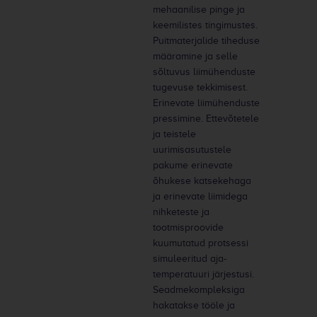
mehaanilise pinge ja
keemilistes tingimustes.
Puitmaterjalide tiheduse
määramine ja selle
sõltuvus liimühenduste
tugevuse tekkimisest.
Erinevate liimühenduste
pressimine. Ettevõtetele
ja teistele
uurimisasutustele
pakume erinevate
õhukese katsekehaga
ja erinevate liimidega
nihketeste ja
tootmisproovide
kuumutatud protsessi
simuleeritud aja-
temperatuuri järjestusi.
Seadmekompleksiga
hakatakse tööle ja