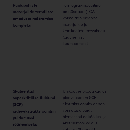
Puidupõhiste
Termogravimeetriline
materjalide termiliste
analüsaator (TGA)
võimaldab määrata
omaduste määramise
materjalide ja
kompleks
kemikaalide massikadu
(lagunemist)
kuumutamisel.
Skaleeritud
Unikaalne pilootskaalas
superkriitilise fluidumi
pidevsüsteem SCF
ekstraktsiooniks annab
(SCF)
võimaluse puidu
pidevekstraktsiooniliin
biomasssti eeltöötlust ja
puidumassi
ekstrusiooni käigus
töötlemiseks
vajalike ühendeid