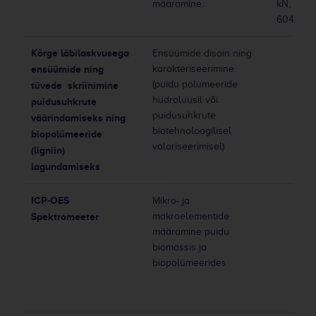
määramine.
kN, kats
604-ga ü
Kõrge läbilaskvusega
Ensüümide disain ning
ensüümide ning
karakteriseerimine
(puidu polümeeride
tüvede skriinimine
hüdrolüüsil või
puidusuhkrute
puidusuhkrute
väärindamiseks ning
biotehnoloogilisel
biopolümeeride
valoriseerimisel)
(ligniin)
lagundamiseks
ICP-OES
Mikro- ja
Spektromeeter
makroelementide
määramine puidu
biomassis ja
biopolümeerides