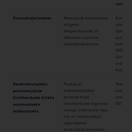
normdo
Koonuskalorimeeter
Materjalide katsetamine
Katseme
kõrgetel
vastaval
temperatuuridel sh
Spetsiifil
käitumise uurimine
puitkons
tulekahjuolukorras.
katsed v
1995-1-2 
Viimane 
arendat
katsemee
Seadmekompleks:
Puidule ja
Teenuse
puitmaterjalide
puitmaterjalidele
katseme
erinevat tüüpi
vastaval
liimühenduste kiireks
liimühenduste tugevuse
ASTM D7
automaatseks
arengu määramine ajas,
määramiseks
mis on moodustatud
väga täpselt
kontrollitud termilistes,